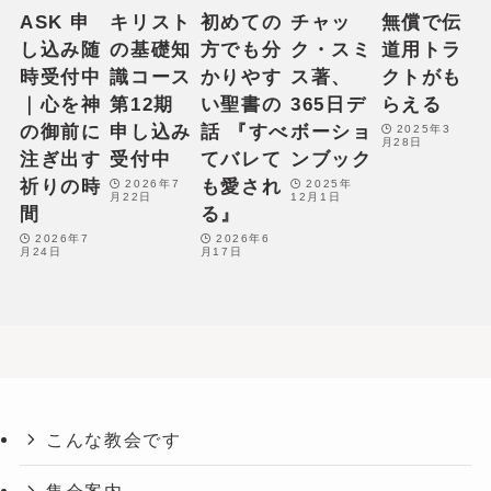
ASK 申
キリスト
初めての
チャッ
無償で伝
し込み随
の基礎知
方でも分
ク・スミ
道用トラ
時受付中
識コース
かりやす
ス著、
クトがも
｜心を神
第12期
い聖書の
365日デ
らえる
の御前に
申し込み
話 『すべ
ボーショ
2025年3
月28日
注ぎ出す
受付中
てバレて
ンブック
祈りの時
も愛され
2026年7
2025年
月22日
12月1日
間
る』
2026年7
2026年6
月24日
月17日
こんな教会です
集会案内