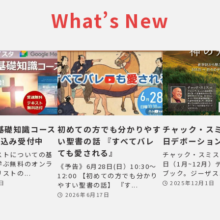
What’s New
基礎知識コース
初めての方でも分かりやす
チャック・スミ
し込み受付中
い聖書の話 『すべてバレ
日デボーショ
ても愛される』
ストについての基
チャック・スミス
学ぶ無料のオンラ
日（1月~12月
《予告》6月28日(日）10:30～
ストの...
ブック。ジーザス革
12:00 【初めての方でも分かり
2日
2025年12月1日
やすい聖書の話】 『す...
2026年6月17日