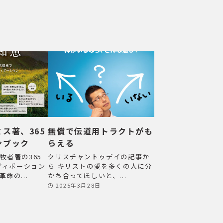
ス著、365
無償で伝道用トラクトがも
ンブック
らえる
牧者著の365
クリスチャントゥデイの記事か
）ディボーション
ら キリストの愛を多くの人に分
命の...
かち合ってほしいと、...
2025年3月28日