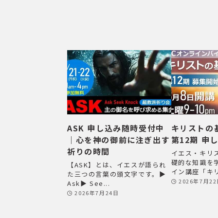
ASK 申し込み随時受付中
キリストの
｜心を神の御前に注ぎ出す
第12期 申
祈りの時間
イエス・キリ
礎的な知識を
【ASK】とは、イエスが語られ
イン講座「キリ
た三つの言葉の頭文字です。▶
2026年7月2
Ask▶ See...
2026年7月24日