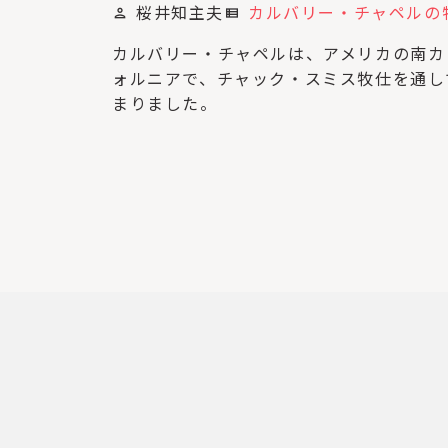
桜井知主夫
カルバリー・チャペルの
person
view_list
カルバリー・チャペルは、アメリカの南カ
ォルニアで、チャック・スミス牧仕を通し
まりました。