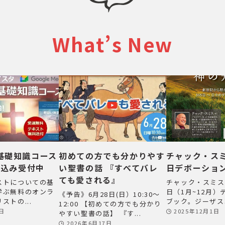
What’s New
基礎知識コース
初めての方でも分かりやす
チャック・スミ
し込み受付中
い聖書の話 『すべてバレ
日デボーショ
ても愛される』
ストについての基
チャック・スミス
学ぶ無料のオンラ
日（1月~12月
《予告》6月28日(日）10:30～
ストの...
ブック。ジーザス革
12:00 【初めての方でも分かり
2日
2025年12月1日
やすい聖書の話】 『す...
2026年6月17日