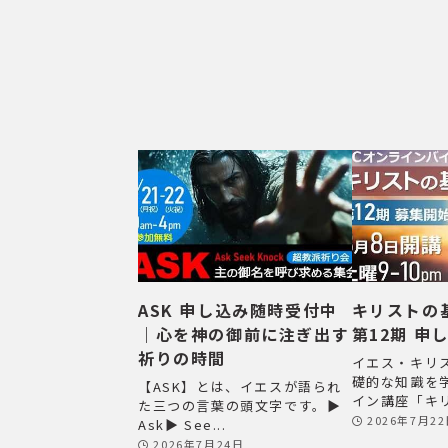
ASK 申し込み随時受付中
キリストの
｜心を神の御前に注ぎ出す
第12期 申
祈りの時間
イエス・キリ
礎的な知識を
【ASK】とは、イエスが語られ
イン講座「キリ
た三つの言葉の頭文字です。▶
2026年7月2
Ask▶ See...
2026年7月24日