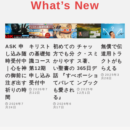
What’s New
ASK 申
キリスト
初めての
チャッ
無償で伝
し込み随
の基礎知
方でも分
ク・スミ
道用トラ
時受付中
識コース
かりやす
ス著、
クトがも
｜心を神
第12期
い聖書の
365日デ
らえる
の御前に
申し込み
話 『すべ
ボーショ
2025年3
月28日
注ぎ出す
受付中
てバレて
ンブック
祈りの時
も愛され
2026年7
2025年
月22日
12月1日
間
る』
2026年7
2026年6
月24日
月17日