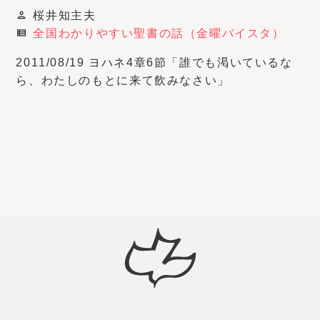
桜井知主夫
person
全国わかりやすい聖書の話（金曜バイスタ）
view_list
2011/08/19 ヨハネ4章6節「誰でも渇いているな
ら、わたしのもとに来て飲みなさい」