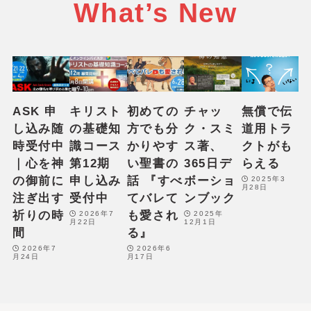
What’s New
ASK 申
キリスト
初めての
チャッ
無償で伝
し込み随
の基礎知
方でも分
ク・スミ
道用トラ
時受付中
識コース
かりやす
ス著、
クトがも
｜心を神
第12期
い聖書の
365日デ
らえる
の御前に
申し込み
話 『すべ
ボーショ
2025年3
月28日
注ぎ出す
受付中
てバレて
ンブック
祈りの時
も愛され
2026年7
2025年
月22日
12月1日
間
る』
2026年7
2026年6
月24日
月17日