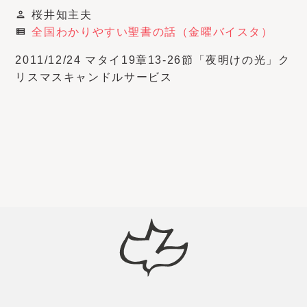
桜井知主夫
person
全国わかりやすい聖書の話（金曜バイスタ）
view_list
2011/12/24 マタイ19章13-26節「夜明けの光」ク
リスマスキャンドルサービス