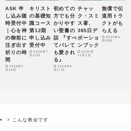
ASK 申
キリスト
初めての
チャッ
無償で伝
し込み随
の基礎知
方でも分
ク・スミ
道用トラ
時受付中
識コース
かりやす
ス著、
クトがも
｜心を神
第12期
い聖書の
365日デ
らえる
の御前に
申し込み
話 『すべ
ボーショ
2025年3
月28日
注ぎ出す
受付中
てバレて
ンブック
祈りの時
も愛され
2026年7
2025年
月22日
12月1日
間
る』
2026年7
2026年6
月24日
月17日
こんな教会です