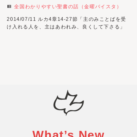
全国わかりやすい聖書の話（金曜バイスタ）
view_list
2014/07/11 ルカ4章14-27節「主のみことばを受
け入れる人を、主はあわれみ、良くして下さる」
What’s New