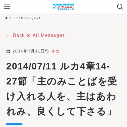
ホーム
Messages
Back to All Messages
calendar_today
2014年7月11日
sell
ルカ
2014/07/11 ルカ4章14-
27節「主のみことばを受
け入れる人を、主はあわ
れみ、良くして下さる」