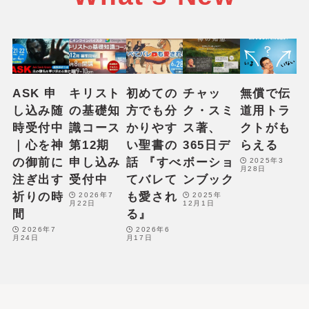
ASK 申
キリスト
初めての
チャッ
無償で伝
し込み随
の基礎知
方でも分
ク・スミ
道用トラ
時受付中
識コース
かりやす
ス著、
クトがも
｜心を神
第12期
い聖書の
365日デ
らえる
の御前に
申し込み
話 『すべ
ボーショ
2025年3
月28日
注ぎ出す
受付中
てバレて
ンブック
祈りの時
も愛され
2026年7
2025年
月22日
12月1日
間
る』
2026年7
2026年6
月24日
月17日