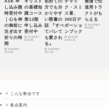
ASK 申
キリスト
初めての
チャッ
無償で伝
し込み随
の基礎知
方でも分
ク・スミ
道用トラ
時受付中
識コース
かりやす
ス著、
クトがも
｜心を神
第12期
い聖書の
365日デ
らえる
の御前に
申し込み
話 『すべ
ボーショ
2025年3
月28日
注ぎ出す
受付中
てバレて
ンブック
祈りの時
も愛され
2026年7
2025年
月22日
12月1日
間
る』
2026年7
2026年6
月24日
月17日
こんな教会です
集会案内