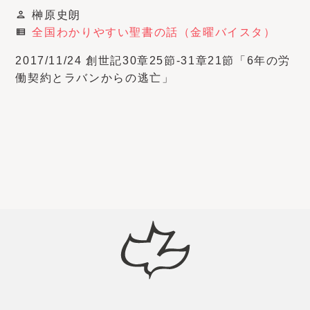
榊原史朗
person
全国わかりやすい聖書の話（金曜バイスタ）
view_list
2017/11/24 創世記30章25節-31章21節「6年の労
働契約とラバンからの逃亡」