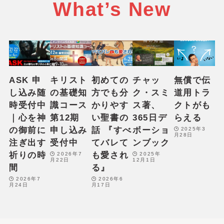
What’s New
ASK 申
キリスト
初めての
チャッ
無償で伝
し込み随
の基礎知
方でも分
ク・スミ
道用トラ
時受付中
識コース
かりやす
ス著、
クトがも
｜心を神
第12期
い聖書の
365日デ
らえる
の御前に
申し込み
話 『すべ
ボーショ
2025年3
月28日
注ぎ出す
受付中
てバレて
ンブック
祈りの時
も愛され
2026年7
2025年
月22日
12月1日
間
る』
2026年7
2026年6
月24日
月17日