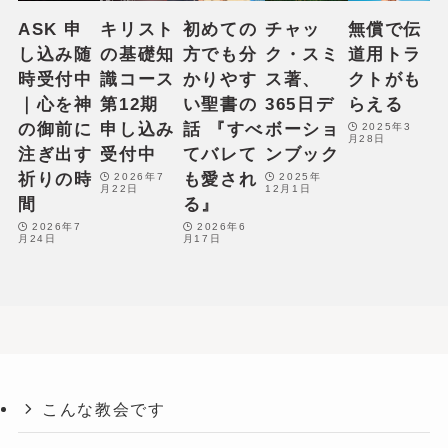
ASK 申
キリスト
初めての
チャッ
無償で伝
し込み随
の基礎知
方でも分
ク・スミ
道用トラ
時受付中
識コース
かりやす
ス著、
クトがも
｜心を神
第12期
い聖書の
365日デ
らえる
の御前に
申し込み
話 『すべ
ボーショ
2025年3
月28日
注ぎ出す
受付中
てバレて
ンブック
祈りの時
も愛され
2026年7
2025年
月22日
12月1日
間
る』
2026年7
2026年6
月24日
月17日
こんな教会です