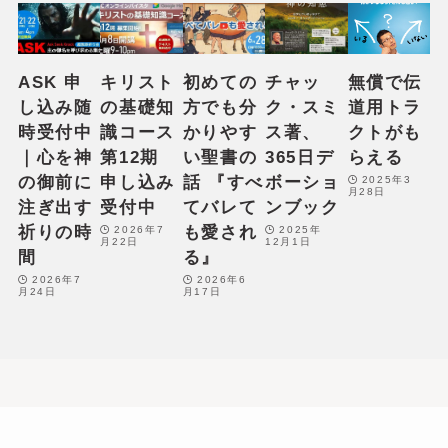
ASK 申
キリスト
初めての
チャッ
無償で伝
し込み随
の基礎知
方でも分
ク・スミ
道用トラ
時受付中
識コース
かりやす
ス著、
クトがも
｜心を神
第12期
い聖書の
365日デ
らえる
の御前に
申し込み
話 『すべ
ボーショ
2025年3
月28日
注ぎ出す
受付中
てバレて
ンブック
祈りの時
も愛され
2026年7
2025年
月22日
12月1日
間
る』
2026年7
2026年6
月24日
月17日