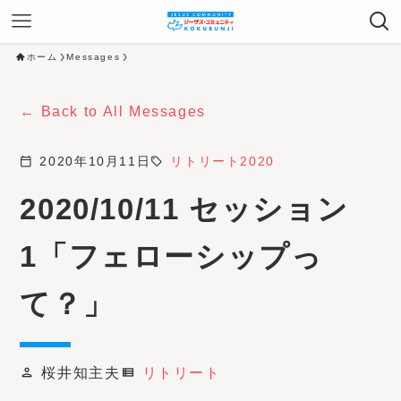
ホーム
Messages
Back to All Messages
calendar_today
2020年10月11日
sell
リトリート2020
2020/10/11 セッション
1「フェローシップっ
て？」
桜井知主夫
リトリート
person
view_list