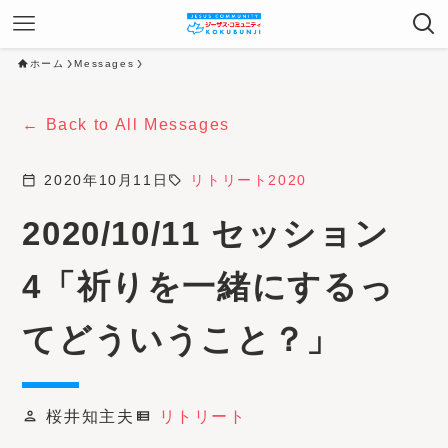
ホーム
Messages
Back to All Messages
calendar_today
2020年10月11日
sell
リトリート2020
2020/10/11 セッション
4「祈りを一緒にするっ
てどういうこと？」
桜井知主夫
リトリート
person
view_list