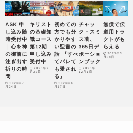
ASK 申
キリスト
初めての
チャッ
無償で伝
し込み随
の基礎知
方でも分
ク・スミ
道用トラ
時受付中
識コース
かりやす
ス著、
クトがも
｜心を神
第12期
い聖書の
365日デ
らえる
の御前に
申し込み
話 『すべ
ボーショ
2025年3
月28日
注ぎ出す
受付中
てバレて
ンブック
祈りの時
も愛され
2026年7
2025年
月22日
12月1日
間
る』
2026年7
2026年6
月24日
月17日