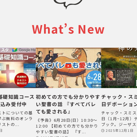
What’s New
基礎知識コース
初めての方でも分かりやす
チャック・スミ
し込み受付中
い聖書の話 『すべてバレ
日デボーショ
ても愛される』
ストについての基
チャック・スミス
学ぶ無料のオンラ
日（1月~12月
《予告》6月28日(日）10:30～
ストの...
ブック。ジーザス革
12:00 【初めての方でも分かり
2日
2025年12月1日
やすい聖書の話】 『す...