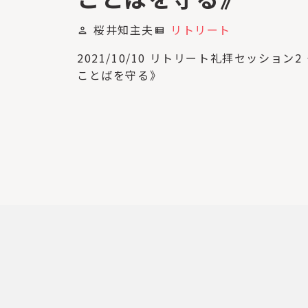
桜井知主夫
リトリート
person
view_list
2021/10/10 リトリート礼拝セッション
ことばを守る》