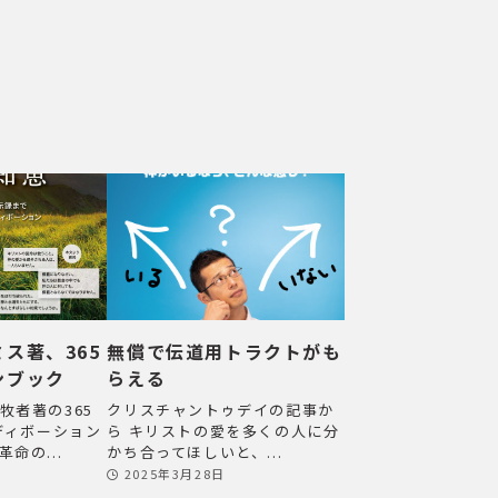
ス著、365
無償で伝道用トラクトがも
ンブック
らえる
牧者著の365
クリスチャントゥデイの記事か
）ディボーション
ら キリストの愛を多くの人に分
命の...
かち合ってほしいと、...
2025年3月28日