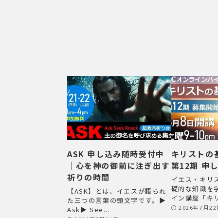
ASK 申し込み随時受付中
キリストの
｜心を神の御前に注ぎ出す
第12期 申
祈りの時間
イエス・キリ
礎的な知識を
【ASK】とは、イエスが語られ
イン講座「キリ
た三つの言葉の頭文字です。▶
2026年7月2
Ask▶ See...