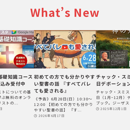
What’s New
基礎知識コース
初めての方でも分かりやす
チャック・スミ
し込み受付中
い聖書の話 『すべてバレ
日デボーショ
ても愛される』
ストについての基
チャック・スミス
学ぶ無料のオンラ
日（1月~12月
《予告》6月28日(日）10:30～
ストの...
ブック。ジーザス革
12:00 【初めての方でも分かり
2日
2025年12月1日
やすい聖書の話】 『す...
2026年6月17日