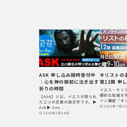
ASK 申し込み随時受付中
キリストの
｜心を神の御前に注ぎ出す
第12期 申
祈りの時間
イエス・キリ
礎的な知識を
【ASK】とは、イエスが語られ
イン講座「キリ
た三つの言葉の頭文字です。▶
2026年7月2
Ask▶ See...
2026年7月24日