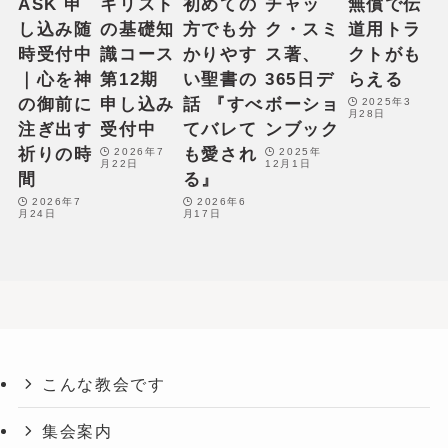
ASK 申
キリスト
初めての
チャッ
無償で伝
し込み随
の基礎知
方でも分
ク・スミ
道用トラ
時受付中
識コース
かりやす
ス著、
クトがも
｜心を神
第12期
い聖書の
365日デ
らえる
の御前に
申し込み
話 『すべ
ボーショ
2025年3
月28日
注ぎ出す
受付中
てバレて
ンブック
祈りの時
も愛され
2026年7
2025年
月22日
12月1日
間
る』
2026年7
2026年6
月24日
月17日
こんな教会です
集会案内