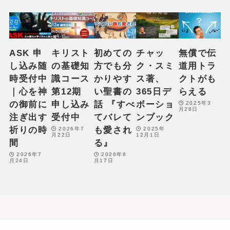
ASK 申
キリスト
初めての
チャッ
無償で伝
し込み随
の基礎知
方でも分
ク・スミ
道用トラ
時受付中
識コース
かりやす
ス著、
クトがも
｜心を神
第12期
い聖書の
365日デ
らえる
の御前に
申し込み
話 『すべ
ボーショ
2025年3
月28日
注ぎ出す
受付中
てバレて
ンブック
祈りの時
も愛され
2026年7
2025年
月22日
12月1日
間
る』
2026年7
2026年6
月24日
月17日