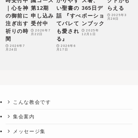
時受付中
識コース
かりやす
ス著、
クトがも
｜心を神
第12期
い聖書の
365日デ
らえる
の御前に
申し込み
話 『すべ
ボーショ
2025年3
月28日
注ぎ出す
受付中
てバレて
ンブック
祈りの時
も愛され
2026年7
2025年
月22日
12月1日
間
る』
2026年7
2026年6
月24日
月17日
こんな教会です
集会案内
メッセージ集