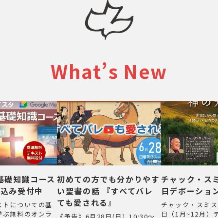
What’s New
基礎知識コース
初めての方でも分かりやす
チャック・スミ
し込み受付中
い聖書の話 『すべてバレ
日デボーショ
ても愛される』
ストについての基
チャック・スミス
学ぶ無料のオンラ
日（1月~12月
《予告》6月28日(日）10:30～