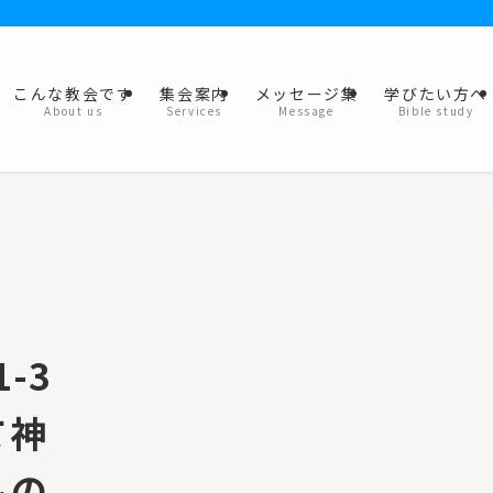
こんな教会です
集会案内
メッセージ集
学びたい方へ
About us
Services
Message
Bible study
1-3
て神
私の