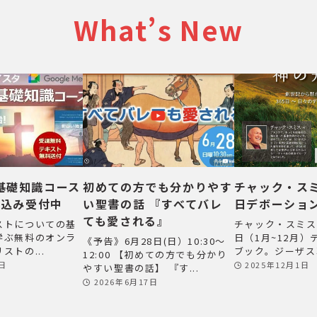
What’s New
基礎知識コース
初めての方でも分かりやす
チャック・スミ
し込み受付中
い聖書の話 『すべてバレ
日デボーショ
ても愛される』
ストについての基
チャック・スミス
学ぶ無料のオンラ
日（1月~12月
《予告》6月28日(日）10:30～
ストの...
ブック。ジーザス革
12:00 【初めての方でも分かり
2日
2025年12月1日
やすい聖書の話】 『す...
2026年6月17日