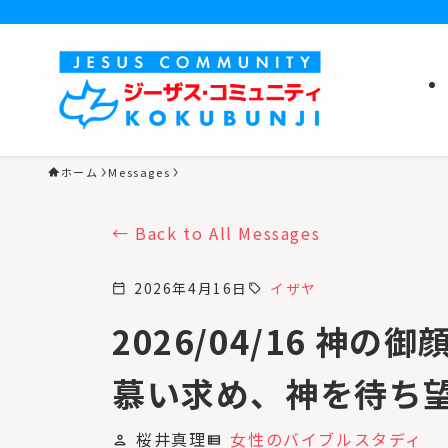
ホーム
Messages
Back to All Messages
2026年4月16日
イザヤ
calendar_today
sell
2026/04/16 神の御
慕い求め、神を待ち
桜井真理
女性のバイブルスタディ
person
view_list