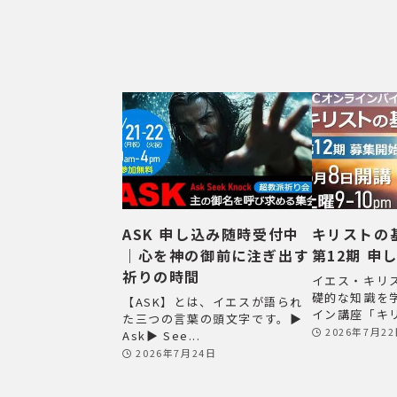
ASK 申し込み随時受付中
キリストの
｜心を神の御前に注ぎ出す
第12期 申
祈りの時間
イエス・キリ
礎的な知識を
【ASK】とは、イエスが語られ
イン講座「キリ
た三つの言葉の頭文字です。▶
2026年7月2
Ask▶ See...
2026年7月24日