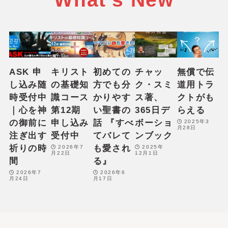
ASK 申
キリスト
初めての
チャッ
無償で伝
し込み随
の基礎知
方でも分
ク・スミ
道用トラ
時受付中
識コース
かりやす
ス著、
クトがも
｜心を神
第12期
い聖書の
365日デ
らえる
の御前に
申し込み
話 『すべ
ボーショ
2025年3
月28日
注ぎ出す
受付中
てバレて
ンブック
祈りの時
も愛され
2026年7
2025年
月22日
12月1日
間
る』
2026年7
2026年6
月24日
月17日