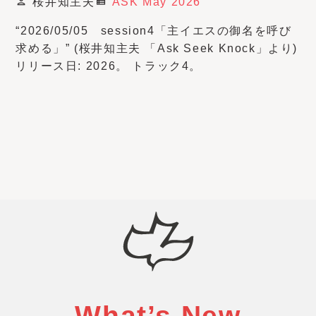
桜井知主夫
ASK May 2026
person
view_list
“2026/05/05 session4「主イエスの御名を呼び
求める」” (桜井知主夫 「Ask Seek Knock」より)
リリース日: 2026。 トラック4。
What’s New