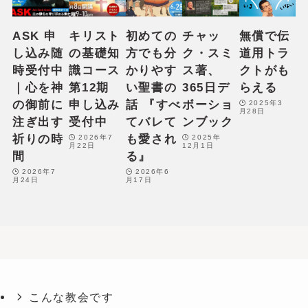
e
n
ASK 申
キリスト
初めての
チャッ
無償で伝
t
し込み随
の基礎知
方でも分
ク・スミ
道用トラ
s
時受付中
識コース
かりやす
ス著、
クトがも
e
｜心を神
第12期
い聖書の
365日デ
らえる
l
の御前に
申し込み
話 『すべ
ボーショ
2025年3
月28日
e
注ぎ出す
受付中
てバレて
ンブック
c
祈りの時
も愛され
2026年7
2025年
月22日
12月1日
t
間
る』
i
2026年7
2026年6
月24日
月17日
o
n
.
こんな教会です