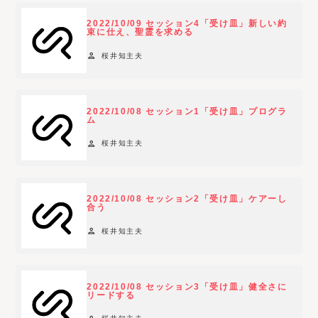
t
2022/10/09 セッション4「受け皿」新しい約
y
束に仕え、聖霊を求める
p
person
桜井知主夫
e
f
i
2022/10/08 セッション1「受け皿」プログラ
l
ム
t
person
桜井知主夫
e
r
o
2022/10/08 セッション2「受け皿」ケアーし
p
合う
t
person
桜井知主夫
i
o
n
2022/10/08 セッション3「受け皿」健全さに
s
リードする
a