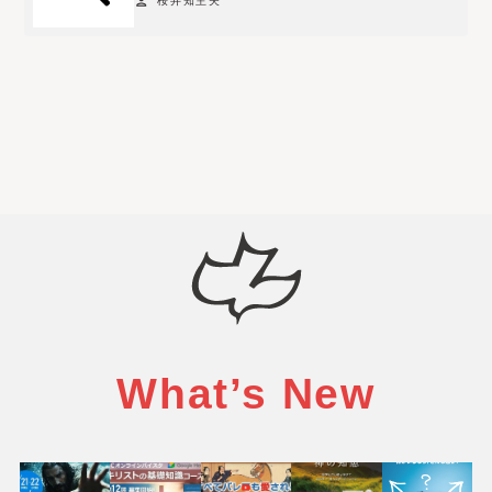
person
桜井知主夫
v
a
i
l
a
b
l
e
f
o
r
t
h
e
What’s New
c
u
r
r