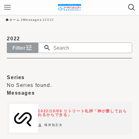
ホーム
Messages
2022
2022
tune
search
Filter
N
o
Series
s
No Series found.
e
Messages
r
v
2022/10/09 リトリート礼拝「神が愛しておら
i
れるからできる」
c
person
桜井知主夫
e
-