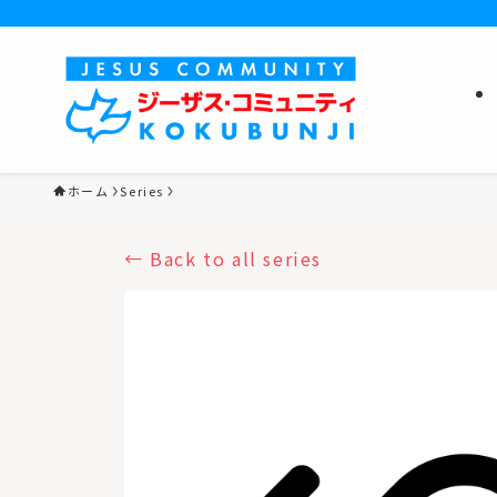
ホーム
Series
Back to all series