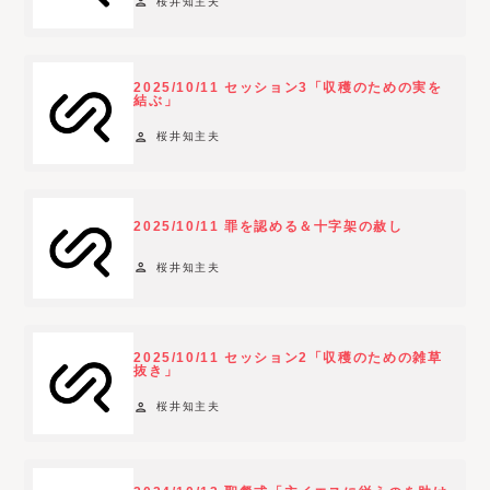
person
桜井知主夫
2025/10/11 セッション3「収穫のための実を
結ぶ」
person
桜井知主夫
2025/10/11 罪を認める＆十字架の赦し
person
桜井知主夫
2025/10/11 セッション2「収穫のための雑草
抜き」
person
桜井知主夫