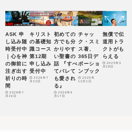
ASK 申
キリスト
初めての
チャッ
無償で伝
し込み随
の基礎知
方でも分
ク・スミ
道用トラ
時受付中
識コース
かりやす
ス著、
クトがも
｜心を神
第12期
い聖書の
365日デ
らえる
の御前に
申し込み
話 『すべ
ボーショ
2025年3
月28日
注ぎ出す
受付中
てバレて
ンブック
祈りの時
も愛され
2026年7
2025年
月22日
12月1日
間
る』
2026年7
2026年6
月24日
月17日