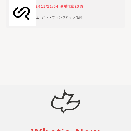
2011/11/04 使徒4章23節
person
ダン・フィンフロック牧師