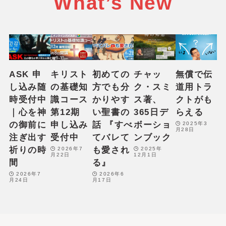
What’s New
ASK 申
キリスト
初めての
チャッ
無償で伝
し込み随
の基礎知
方でも分
ク・スミ
道用トラ
時受付中
識コース
かりやす
ス著、
クトがも
｜心を神
第12期
い聖書の
365日デ
らえる
の御前に
申し込み
話 『すべ
ボーショ
2025年3
月28日
注ぎ出す
受付中
てバレて
ンブック
祈りの時
も愛され
2026年7
2025年
月22日
12月1日
間
る』
2026年7
2026年6
月24日
月17日