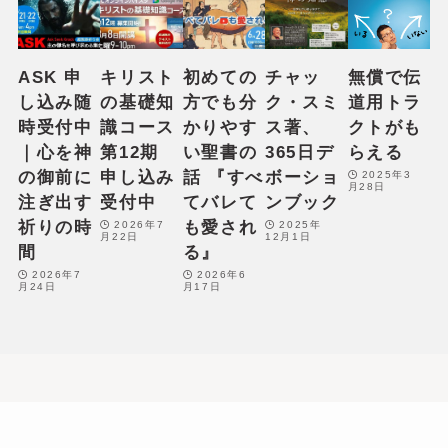
c
t
i
ASK 申
キリスト
初めての
チャッ
無償で伝
o
し込み随
の基礎知
方でも分
ク・スミ
道用トラ
n
時受付中
識コース
かりやす
ス著、
クトがも
.
｜心を神
第12期
い聖書の
365日デ
らえる
の御前に
申し込み
話 『すべ
ボーショ
2025年3
月28日
注ぎ出す
受付中
てバレて
ンブック
祈りの時
も愛され
2026年7
2025年
月22日
12月1日
間
る』
2026年7
2026年6
月24日
月17日