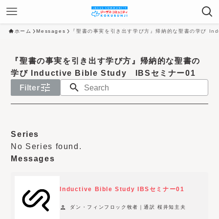
ホーム
Messages
『聖書の事実を引き出す学び方』帰納的な聖書の学び Inductiv
『聖書の事実を引き出す学び方』帰納的な聖書の
学び Inductive Bible Study IBSセミナー01
tune
search
Filter
N
o
Series
y
No Series found.
e
Messages
a
r
Inductive Bible Study IBSセミナー01
f
i
person
ダン・フィンフロック牧者｜通訳 桜井知主夫
l