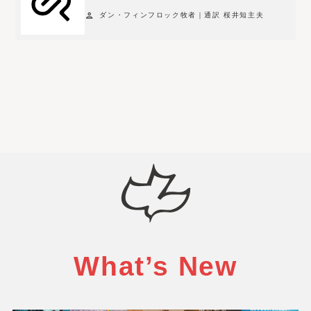
e
person
ダン・フィンフロック牧者｜通訳 桜井知主夫
f
o
r
t
h
e
c
u
r
r
e
n
t
s
What’s New
e
l
e