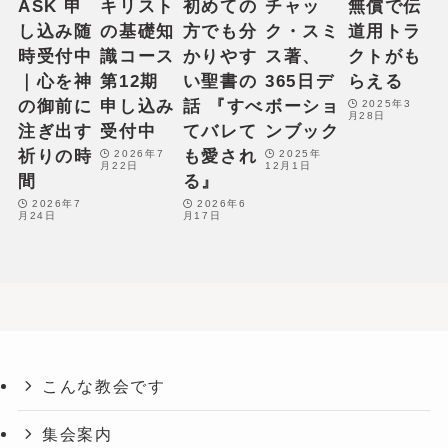
ASK 申
キリスト
初めての
チャッ
無償で伝
f
し込み随
の基礎知
方でも分
ク・スミ
道用トラ
o
時受付中
識コース
かりやす
ス著、
クトがも
r
｜心を神
第12期
い聖書の
365日デ
らえる
t
の御前に
申し込み
話 『すべ
ボーショ
2025年3
月28日
h
注ぎ出す
受付中
てバレて
ンブック
e
祈りの時
も愛され
2026年7
2025年
月22日
12月1日
c
間
る』
u
2026年7
2026年6
月24日
月17日
r
r
e
n
t
s
e
こんな教会です
l
e
集会案内
c