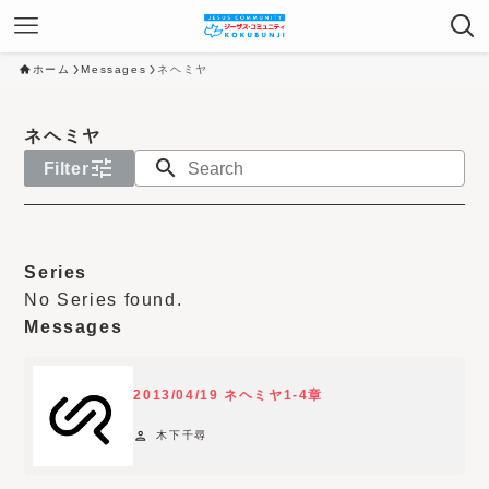
ホーム
Messages
ネヘミヤ
ネヘミヤ
tune
search
Filter
N
o
Series
y
No Series found.
e
Messages
a
r
2013/04/19 ネヘミヤ1-4章
f
i
person
木下千尋
l
t