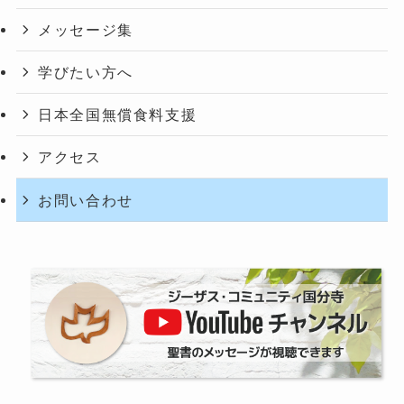
t
メッセージ集
i
o
学びたい方へ
n
.
日本全国無償食料支援
アクセス
お問い合わせ