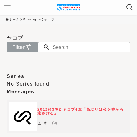
ホーム
Messages
ヤコブ
ヤコブ
tune
search
Filter
N
o
Series
y
No Series found.
e
Messages
a
r
2012/03/02 ヤコブ4章「高ぶりは私を神から
f
遠ざける」
i
person
木下千尋
l
t