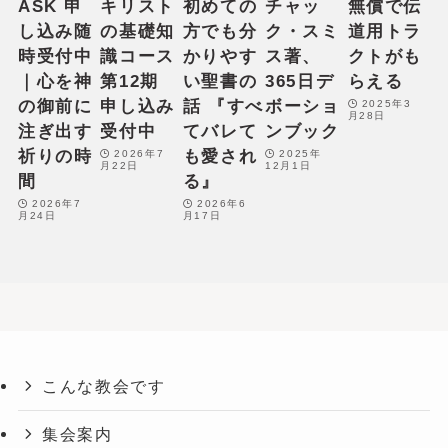
ASK 申
キリスト
初めての
チャッ
無償で伝
f
し込み随
の基礎知
方でも分
ク・スミ
道用トラ
o
時受付中
識コース
かりやす
ス著、
クトがも
r
｜心を神
第12期
い聖書の
365日デ
らえる
t
の御前に
申し込み
話 『すべ
ボーショ
2025年3
月28日
h
注ぎ出す
受付中
てバレて
ンブック
e
祈りの時
も愛され
2026年7
2025年
月22日
12月1日
c
間
る』
u
2026年7
2026年6
月24日
月17日
r
r
e
n
t
s
e
こんな教会です
l
e
集会案内
c