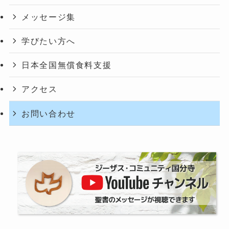
t
メッセージ集
i
o
学びたい方へ
n
.
日本全国無償食料支援
アクセス
お問い合わせ