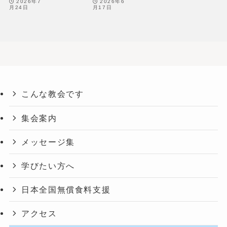
2026年7
2026年6
月24日
月17日
t
i
o
n
.
こんな教会です
集会案内
メッセージ集
学びたい方へ
日本全国無償食料支援
アクセス