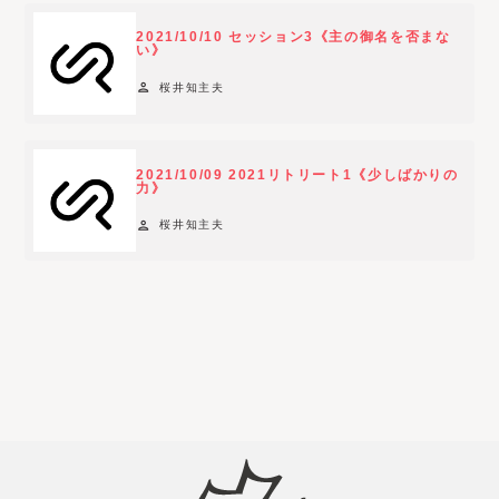
e
2021/10/10 セッション3《主の御名を否まな
r
い》
o
person
桜井知主夫
p
t
i
2021/10/09 2021リトリート1《少しばかりの
o
力》
n
person
桜井知主夫
s
a
v
a
i
l
a
b
l
e