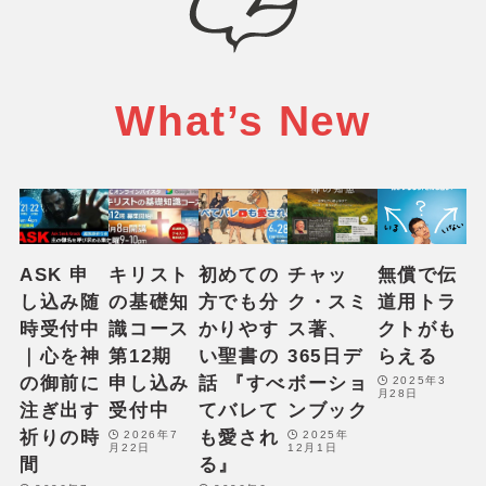
f
o
r
t
What’s New
h
e
c
u
r
r
ASK 申
キリスト
初めての
チャッ
無償で伝
e
し込み随
の基礎知
方でも分
ク・スミ
道用トラ
n
時受付中
識コース
かりやす
ス著、
クトがも
t
｜心を神
第12期
い聖書の
365日デ
らえる
s
の御前に
申し込み
話 『すべ
ボーショ
2025年3
月28日
e
注ぎ出す
受付中
てバレて
ンブック
l
祈りの時
も愛され
2026年7
2025年
月22日
12月1日
e
間
る』
c