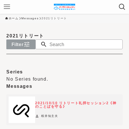
ホーム
Messages
2021リトリート
2021リトリート
tune
search
Filter
N
o
Series
y
No Series found.
e
Messages
a
r
2021/10/10 リトリート礼拝セッション2《神
f
のことばを守る》
i
person
桜井知主夫
l
t