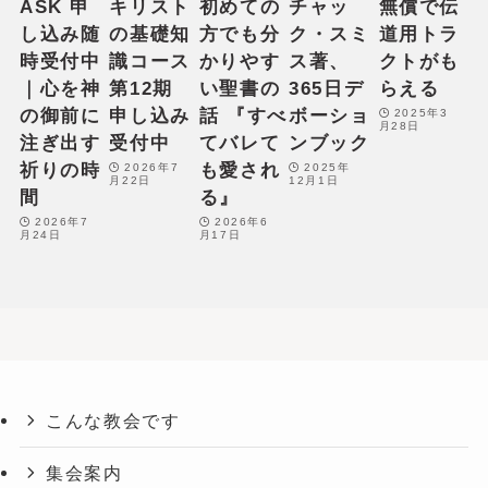
ASK 申
キリスト
初めての
チャッ
無償で伝
f
し込み随
の基礎知
方でも分
ク・スミ
道用トラ
o
時受付中
識コース
かりやす
ス著、
クトがも
r
｜心を神
第12期
い聖書の
365日デ
らえる
t
の御前に
申し込み
話 『すべ
ボーショ
2025年3
月28日
h
注ぎ出す
受付中
てバレて
ンブック
e
祈りの時
も愛され
2026年7
2025年
月22日
12月1日
c
間
る』
u
2026年7
2026年6
月24日
月17日
r
r
e
n
t
s
e
こんな教会です
l
e
集会案内
c