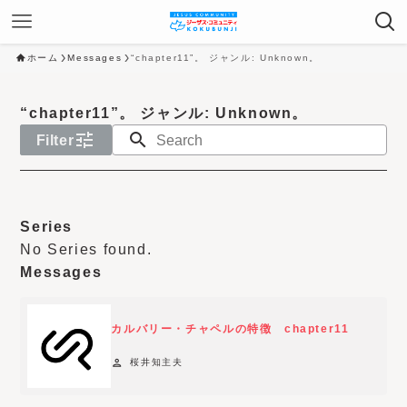
ホーム
Messages
“chapter11”。 ジャンル: Unknown。
“chapter11”。 ジャンル: Unknown。
tune
search
Filter
N
o
Series
y
No Series found.
e
Messages
a
r
カルバリー・チャペルの特徴 chapter11
f
i
person
桜井知主夫
l
t