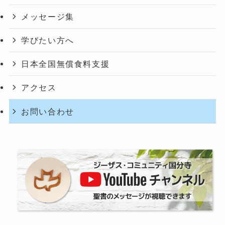
t
メッセージ集
i
o
学びたい方へ
n
.
日本全国無償食料支援
アクセス
お問い合わせ