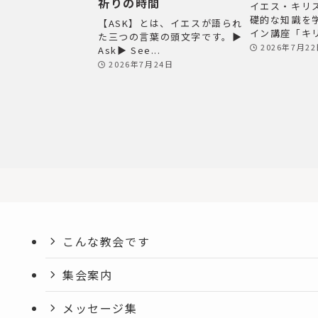
祈りの時間
s
イエス・キリ
礎的な知識を
e
【ASK】とは、イエスが語られ
イン講座「キリ
た三つの言葉の頭文字です。▶
l
2026年7月2
Ask▶ See...
e
2026年7月24日
c
t
i
o
n
.
こんな教会です
集会案内
メッセージ集