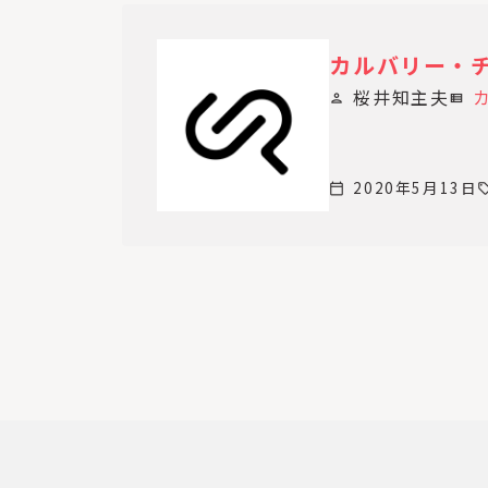
r
f
i
カルバリー・チャ
l
桜井知主夫
person
view_list
t
e
r
2020年5月13日
o
calendar_today
se
p
t
i
o
n
s
a
v
a
i