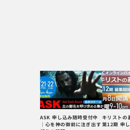
l
a
b
l
e
f
o
r
t
h
e
c
u
r
r
e
n
ASK 申し込み随時受付中
キリストの
t
｜心を神の御前に注ぎ出す
第12期 申