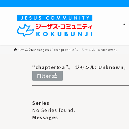
ホーム
Messages
“chapter8-a”。 ジャンル: Unknown。
“chapter8-a”。 ジャンル: Unknown。
Filter
tune
N
o
Series
y
No Series found.
e
Messages
a