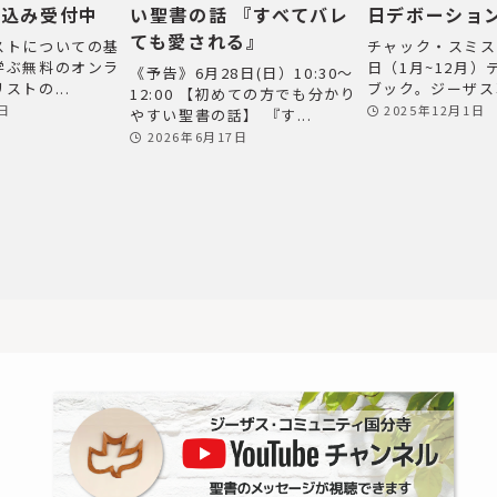
し込み受付中
い聖書の話 『すべてバレ
日デボーショ
ても愛される』
ストについての基
チャック・スミス
学ぶ無料のオンラ
日（1月~12月
《予告》6月28日(日）10:30～
ストの...
ブック。ジーザス革
12:00 【初めての方でも分かり
2日
2025年12月1日
やすい聖書の話】 『す...
2026年6月17日