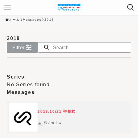
ホーム
Messages
2018
2018
tune
search
Filter
N
o
Series
s
No Series found.
e
Messages
r
v
2018/10/21 聖餐式
i
c
person
桜井知主夫
e
-