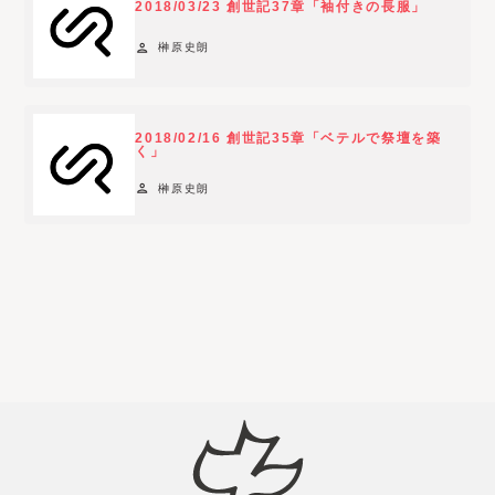
2018/03/23 創世記37章「袖付きの長服」
e
person
榊原史朗
n
t
s
e
2018/02/16 創世記35章「ベテルで祭壇を築
く」
l
e
person
榊原史朗
c
t
i
o
n
.