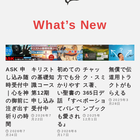
What’s New
ASK 申
キリスト
初めての
チャッ
無償で伝
し込み随
の基礎知
方でも分
ク・スミ
道用トラ
時受付中
識コース
かりやす
ス著、
クトがも
｜心を神
第12期
い聖書の
365日デ
らえる
の御前に
申し込み
話 『すべ
ボーショ
2025年3
月28日
注ぎ出す
受付中
てバレて
ンブック
祈りの時
も愛され
2026年7
2025年
月22日
12月1日
間
る』
2026年7
2026年6
月24日
月17日