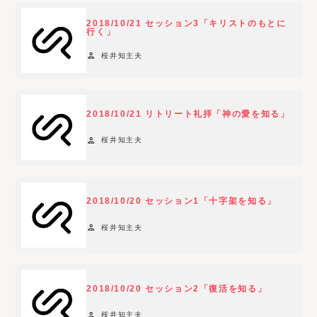
t
2018/10/21 セッション3「キリストのもとに
y
行く」
p
person
桜井知主夫
e
f
i
2018/10/21 リトリート礼拝「神の愛を知る」
l
t
person
桜井知主夫
e
r
o
2018/10/20 セッション1「十字架を知る」
p
t
person
桜井知主夫
i
o
n
2018/10/20 セッション2「復活を知る」
s
a
person
桜井知主夫