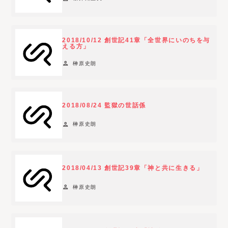
v
a
i
2018/10/12 創世記41章「全世界にいのちを与
える方」
l
a
person
榊原史朗
b
l
e
2018/08/24 監獄の世話係
f
o
person
榊原史朗
r
t
h
2018/04/13 創世記39章「神と共に生きる」
e
c
person
榊原史朗
u
r
r